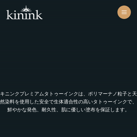
コ
ン
テ
ン
ツ
へ
ス
キ
ッ
プ
キニンクプレミアムタトゥーインクは、ポリマーナノ粒子と天
然染料を使用した安全で生体適合性の高いタトゥーインクで、
鮮やかな発色、耐久性、肌に優しい塗布を保証します。