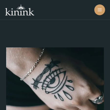
コ
ン
テ
ン
ツ
へ
ス
キ
ッ
プ