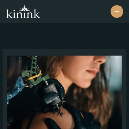
コ
ン
テ
ン
ツ
へ
ス
キ
ッ
プ