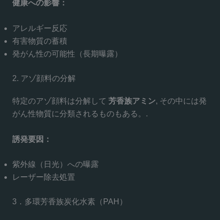
健康への影響：
アレルギー反応
有害物質の蓄積
発がん性の可能性（長期曝露）
2. アゾ顔料の分解
特定のアゾ顔料は分解して
芳香族アミン
, その中には発
がん性物質に分類されるものもある。.
誘発要因：
紫外線（日光）への曝露
レーザー除去処置
3．多環芳香族炭化水素（PAH）