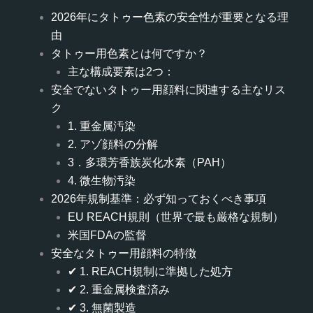
2026年にタトゥー色素の安全性が重要となる理
由
タトゥー用色素とは何ですか？
主な構成要素は2つ：
安全でないタトゥー用顔料に関連する主なリス
ク
1. 重金属汚染
2. アゾ顔料の分解
3．多環芳香族炭化水素（PAH）
4. 微生物汚染
2026年規制基準：必ず知っておくべき事項
EU REACH規則（世界で最も厳格な規制）
米国FDAの監督
安全なタトゥー用顔料の特徴
✔ 1. REACH規制に準拠した処方
✔ 2. 重金属検査済み
✔ 3. 無菌製造