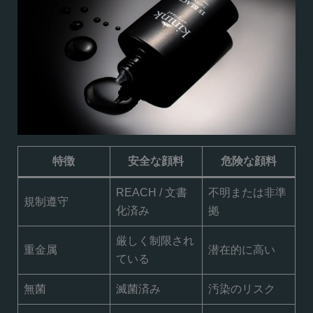
特徴
安全な顔料
危険な顔料
REACH / 文書
不明または非準
規制遵守
化済み
拠
厳しく制限され
重金属
潜在的に高い
ている
無菌
滅菌済み
汚染のリスク