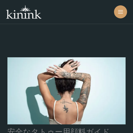
コ
ン
テ
ン
ツ
へ
ス
キ
ッ
プ
安全なタトゥー用顔料ガイド